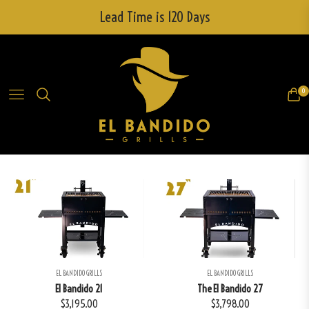
Lead Time is 120 Days
0
Navigation
Cart
EL BANDIDO GRILLS
EL BANDIDO GRILLS
El Bandido 21
The El Bandido 27
Regular
Regular
$3,195.00
$3,798.00