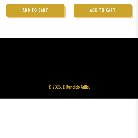
price
price
ADD TO CART
ADD TO CART
© 2026,
El Bandido Grills
.